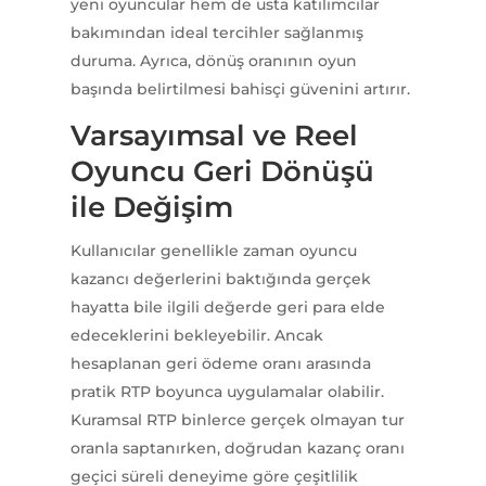
yeni oyuncular hem de usta katılımcılar
bakımından ideal tercihler sağlanmış
duruma. Ayrıca, dönüş oranının oyun
başında belirtilmesi bahisçi güvenini artırır.
Varsayımsal ve Reel
Oyuncu Geri Dönüşü
ile Değişim
Kullanıcılar genellikle zaman oyuncu
kazancı değerlerini baktığında gerçek
hayatta bile ilgili değerde geri para elde
edeceklerini bekleyebilir. Ancak
hesaplanan geri ödeme oranı arasında
pratik RTP boyunca uygulamalar olabilir.
Kuramsal RTP binlerce gerçek olmayan tur
oranla saptanırken, doğrudan kazanç oranı
geçici süreli deneyime göre çeşitlilik