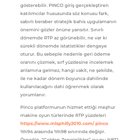
gösterebilir. PINCO giriş gerçekleştiren
katılımcılar hususunda söz konusu fark,
sabırlı beraber stratejik bahis uygulamanın
önemini gözler önüne yansıtır. Sınırlı
dönemde RTP az görünebilir, ne var ki
sürekli dönemde istatistikler dengeye
oturur. Bu sebeple nedenle geri ödeme
oranını çözmek, sırf yüzdesine incelemek
anlamına gelmez, hangi vakit, ne şekilde,
ile ne kadar dönem boyunca dahilinde
kullanılacağını dahi öğrenmek olarak
yorumlanır.
Pinco platformunun hizmet ettiği meşhur
makine oyun türlerinde RTP yüzdeleri
https://www.mlsphilly2010.com/ pinco
%%94 arasında %%98 sınırında değişir.
Örneğin, “Golden Zenginlikler” oyunu %97.1