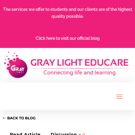
The services we offer to students and our clients are of the highest
quality possible.
Click here to visit our official blog
BACK TO BLOG
Read Article
Discussion –
0