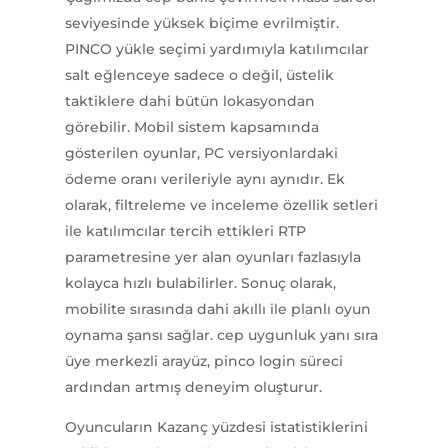
seviyesinde yüksek biçime evrilmiştir.
PINCO yükle seçimi yardımıyla katılımcılar
salt eğlenceye sadece o değil, üstelik
taktiklere dahi bütün lokasyondan
görebilir. Mobil sistem kapsamında
gösterilen oyunlar, PC versiyonlardaki
ödeme oranı verileriyle aynı aynıdır. Ek
olarak, filtreleme ve inceleme özellik setleri
ile katılımcılar tercih ettikleri RTP
parametresine yer alan oyunları fazlasıyla
kolayca hızlı bulabilirler. Sonuç olarak,
mobilite sırasında dahi akıllı ile planlı oyun
oynama şansı sağlar. cep uygunluk yanı sıra
üye merkezli arayüz, pinco login süreci
ardından artmış deneyim oluşturur.
Oyuncuların Kazanç yüzdesi istatistiklerini