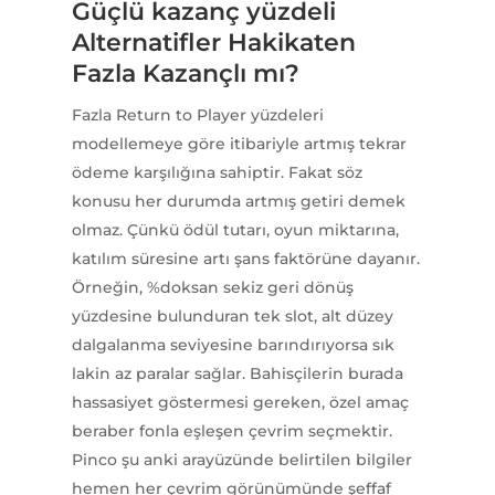
Güçlü kazanç yüzdeli
Alternatifler Hakikaten
Fazla Kazançlı mı?
Fazla Return to Player yüzdeleri
modellemeye göre itibariyle artmış tekrar
ödeme karşılığına sahiptir. Fakat söz
konusu her durumda artmış getiri demek
olmaz. Çünkü ödül tutarı, oyun miktarına,
katılım süresine artı şans faktörüne dayanır.
Örneğin, %doksan sekiz geri dönüş
yüzdesine bulunduran tek slot, alt düzey
dalgalanma seviyesine barındırıyorsa sık
lakin az paralar sağlar. Bahisçilerin burada
hassasiyet göstermesi gereken, özel amaç
beraber fonla eşleşen çevrim seçmektir.
Pinco şu anki arayüzünde belirtilen bilgiler
hemen her çevrim görünümünde şeffaf