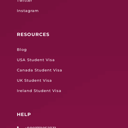
Twitter
Instagram
RESOURCES
Blog
USA Student Visa
Canada Student Visa
UK Student Visa
Ireland Student Visa
HELP