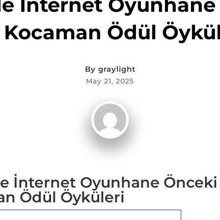
ile İnternet Oyunhane
 Kocaman Ödül Öykül
By
graylight
May 21, 2025
ile İnternet Oyunhane Önceki
n Ödül Öyküleri