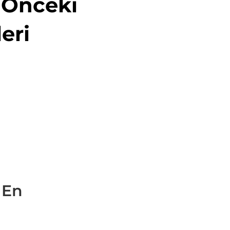
 Önceki
eri
 En