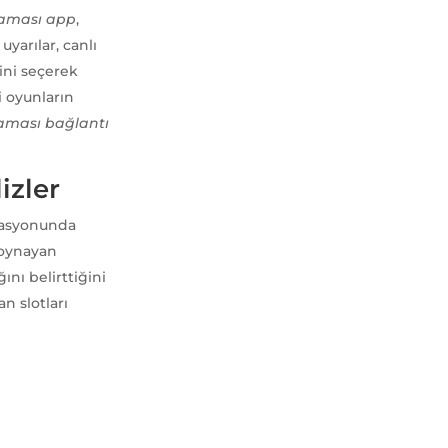
laması app
,
uyarılar, canlı
ni seçerek
i oyunların
aması bağlantı
izler
lasyonunda
 oynayan
ını belirttiğini
n slotları