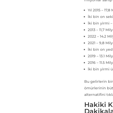
Yıl 2015 – 17,
İki bin on sek
İki bin yirmi 
2013 – 11,7 Mi
2022 – 14.2 Mi
2021 – 9,8 Mil
İki bin on yed
2019 – 13.1 M
2016 – 11.5 Mi
İki bin yirmi 
Bu gelirlerin bi
ömürlerinin büt
alternatifini tı
Hakiki K
Dakikal