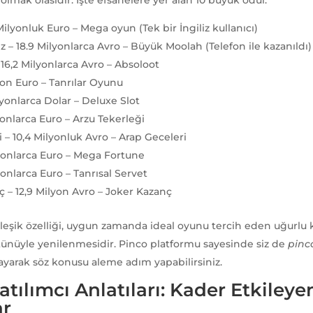
8 Milyonluk Euro – Mega oyun (Tek bir İngiliz kullanıcı)
iz – 18.9 Milyonlarca Avro – Büyük Moolah (Telefon ile kazanıldı)
– 16,2 Milyonlarca Avro – Absoloot
lyon Euro – Tanrılar Oyunu
lyonlarca Dolar – Deluxe Slot
yonlarca Euro – Arzu Tekerleği
i – 10,4 Milyonluk Avro – Arap Geceleri
ilyonlarca Euro – Mega Fortune
lyonlarca Euro – Tanrısal Servet
üç – 12,9 Milyon Avro – Joker Kazanç
rleşik özelliği, uygun zamanda ideal oyunu tercih eden uğurlu k
ünüyle yenilenmesidir. Pinco platformu sayesinde siz de
pinc
klayarak söz konusu aleme adım yapabilirsiniz.
atılımcı Anlatıları: Kader Etkileye
ar