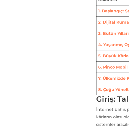
1. Başlangıç: 
2. Dijital Kum
3. Bütün Yılla
4. Yaşanmış O
5. Büyük Kârla
6. Pinco Mobi
7. Ülkemizde 
8. Çoğu Yönelt
Giriş: Ta
İnternet bahis 
kârların olası o
sistemler aracıl