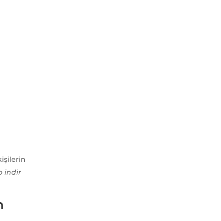
işilerin
o indir
n