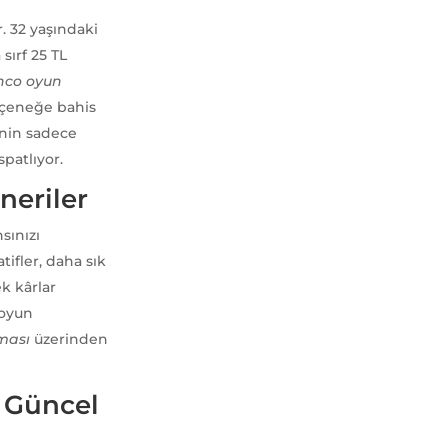
. 32 yaşındaki
sırf 25 TL
nco oyun
eçeneğe bahis
minin sadece
patlıyor.
neriler
sınızı
tifler, daha sık
k kârlar
 oyun
ması
üzerinden
n Güncel