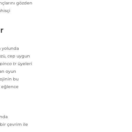
nçlarını gözden
ahisçi
r
a yolunda
üzü, cep uygun
pinco tr
üyeleri
rdan oyun
ojinin bu
e eğlence
ında
bir çevrim ile