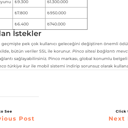
oyunu
₺9.300
₺1.300.000
₺7.800
₺950.000
₺6.400
₺740.000
lan İstekler
 geçmişte pek çok kullanıcı geleceğini değiştiren önemli ödü
kilde, bütün veriler SSL ile korunur.
Pinco sitesi bağlantı mevc
bağlantı sağlayabilirsiniz. Pinco markası, global konumlu belge
nco türkiye kur
ile mobil sistemi indirip sorunsuz olarak kullanab
vious Post
Next 