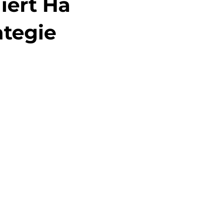
iert Ha
ategie