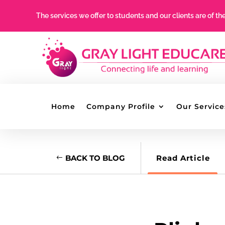
The services we offer to students and our clients are of th
Home
Company Profile
Our Service
BACK TO BLOG
Read Article