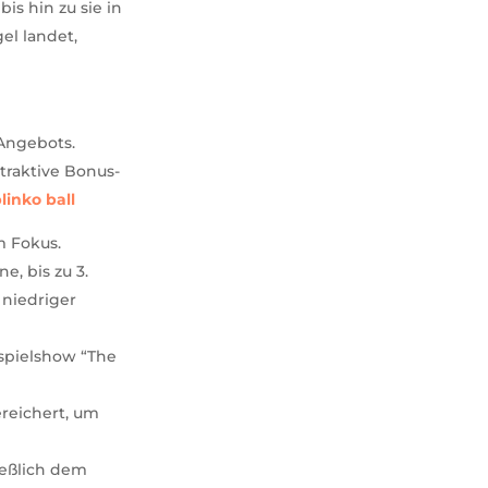
bis hin zu sie in
el landet,
 Angebots.
traktive Bonus-
linko ball
m Fokus.
, bis zu 3.
 niedriger
hspielshow “The
reichert, um
ießlich dem