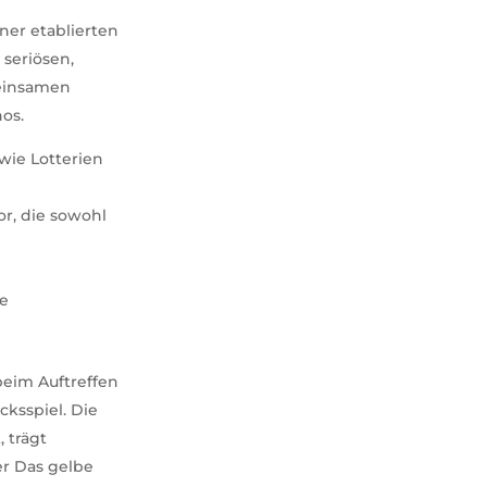
ner etablierten
 seriösen,
meinsamen
nos.
owie Lotterien
or, die sowohl
te
beim Auftreffen
cksspiel. Die
 trägt
er Das gelbe