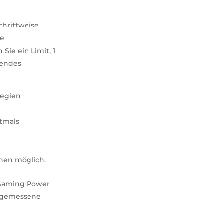
chrittweise
re
Sie ein Limit, 1
rendes
tegien
stmals
hen möglich.
 Gaming Power
angemessene
e