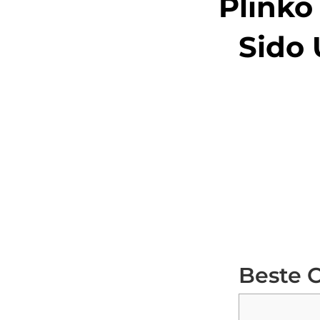
Plinko
Sido 
Beste C