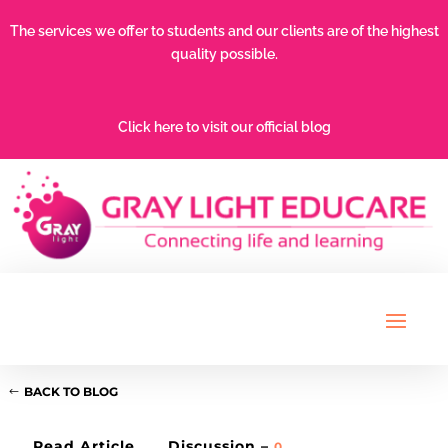
The services we offer to students and our clients are of the highest
quality possible.
Click here to visit our official blog
BACK TO BLOG
Read Article
Discussion –
0