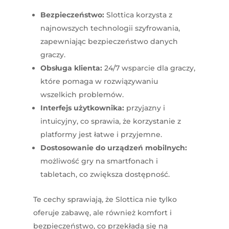
Bezpieczeństwo:
Slottica korzysta z
najnowszych technologii szyfrowania,
zapewniając bezpieczeństwo danych
graczy.
Obsługa klienta:
24/7 wsparcie dla graczy,
które pomaga w rozwiązywaniu
wszelkich problemów.
Interfejs użytkownika:
przyjazny i
intuicyjny, co sprawia, że korzystanie z
platformy jest łatwe i przyjemne.
Dostosowanie do urządzeń mobilnych:
możliwość gry na smartfonach i
tabletach, co zwiększa dostępność.
Te cechy sprawiają, że Slottica nie tylko
oferuje zabawę, ale również komfort i
bezpieczeństwo, co przekłada się na