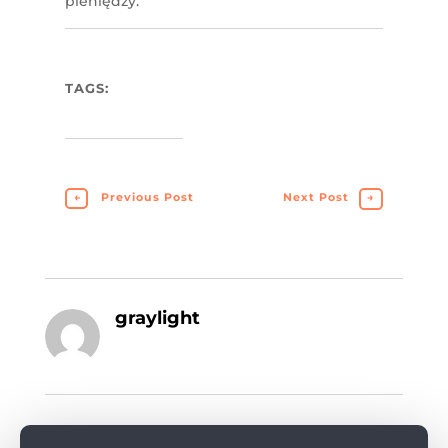
pieniędzy.
TAGS:
←
Previous Post
Next Post
→
graylight