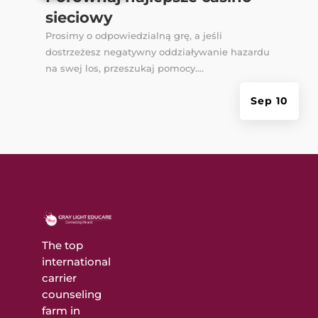
sieciowy
Prosimy o odpowiedzialną grę, a jeśli
dostrzeżesz negatywny oddziaływanie hazardu
na swej los, przeszukaj pomocy....
Sep 10
The top
international
carrier
counseling
farm in