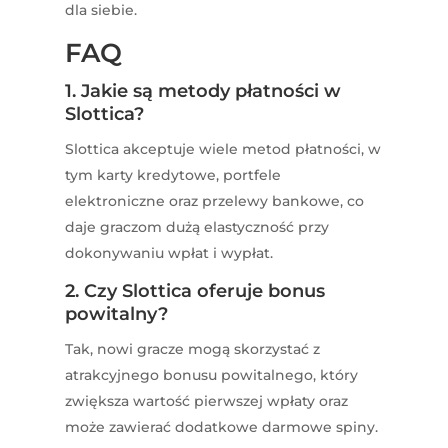
dla siebie.
FAQ
1. Jakie są metody płatności w
Slottica?
Slottica akceptuje wiele metod płatności, w
tym karty kredytowe, portfele
elektroniczne oraz przelewy bankowe, co
daje graczom dużą elastyczność przy
dokonywaniu wpłat i wypłat.
2. Czy Slottica oferuje bonus
powitalny?
Tak, nowi gracze mogą skorzystać z
atrakcyjnego bonusu powitalnego, który
zwiększa wartość pierwszej wpłaty oraz
może zawierać dodatkowe darmowe spiny.