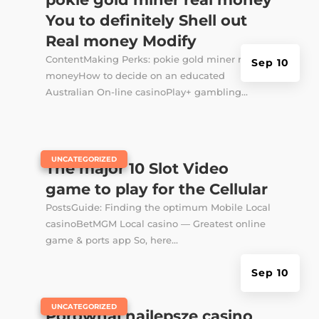
You to definitely Shell out
Real money Modify
ContentMaking Perks: pokie gold miner real
Sep 10
moneyHow to decide on an educated
Australian On-line casinoPlay+ gambling...
|
UNCATEGORIZED
The major 10 Slot Video
game to play for the Cellular
PostsGuide: Finding the optimum Mobile Local
casinoBetMGM Local casino — Greatest online
game & ports app So, here...
Sep 10
|
UNCATEGORIZED
Porównaj najlepsze casino