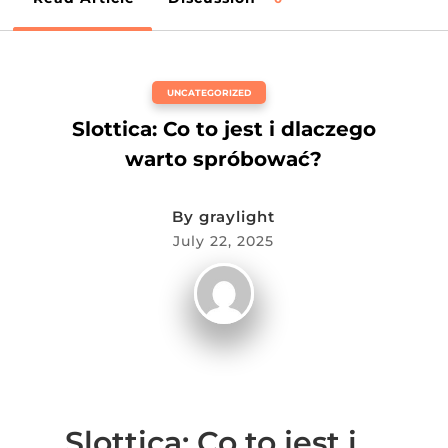
UNCATEGORIZED
Slottica: Co to jest i dlaczego
warto spróbować?
By
graylight
July 22, 2025
Slottica: Co to jest i