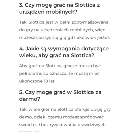
3. Czy mogę grać na Slottica z
urządzeń mobilnych?
Tak, Slottica jest w pełni zoptymalizowana
do gry na urządzeniach mobilnych, więc
możesz cieszyć się grą gdziekolwiek jesteś.
4. Jakie są wymagania dotyczące
wieku, aby grać na Slottica?
Aby grać na Slottica, gracze muszą być
pełnoletni, co oznacza, że muszą mieć
ukończone 18 lat.
5. Czy mogę grać w Slottica za
darmo?
Tak, wiele gier na Slottica oferuje opcję gry
demo, dzięki czemu możesz spróbować
swoich sił bez ryzykowania prawdziwych