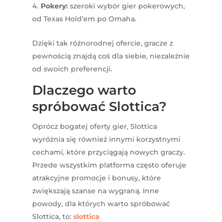
Pokery:
szeroki wybór gier pokerowych,
od Texas Hold’em po Omaha.
Dzięki tak różnorodnej ofercie, gracze z
pewnością znajdą coś dla siebie, niezależnie
od swoich preferencji.
Dlaczego warto
spróbować Slottica?
Oprócz bogatej oferty gier, Slottica
wyróżnia się również innymi korzystnymi
cechami, które przyciągają nowych graczy.
Przede wszystkim platforma często oferuje
atrakcyjne promocje i bonusy, które
zwiększają szanse na wygraną. Inne
powody, dla których warto spróbować
Slottica, to:
slottica