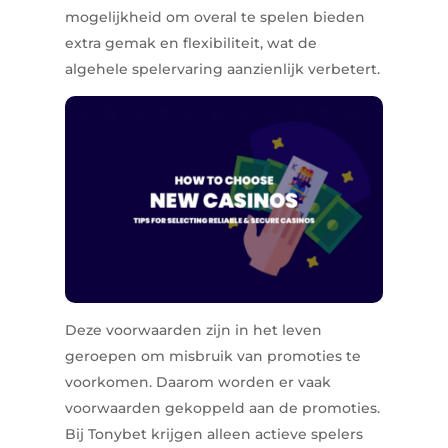
mogelijkheid om overal te spelen bieden
extra gemak en flexibiliteit, wat de
algehele spelervaring aanzienlijk verbetert.
Deze voorwaarden zijn in het leven
geroepen om misbruik van promoties te
voorkomen. Daarom worden er vaak
voorwaarden gekoppeld aan de promoties.
Bij Tonybet krijgen alleen actieve spelers