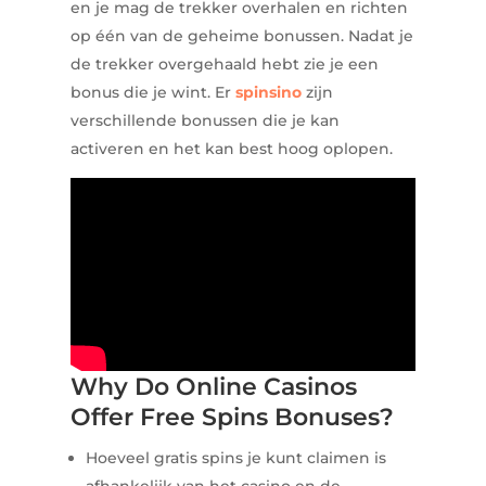
en je mag de trekker overhalen en richten
op één van de geheime bonussen. Nadat je
de trekker overgehaald hebt zie je een
bonus die je wint. Er
spinsino
zijn
verschillende bonussen die je kan
activeren en het kan best hoog oplopen.
Why Do Online Casinos
Offer Free Spins Bonuses?
Hoeveel gratis spins je kunt claimen is
afhankelijk van het casino en de