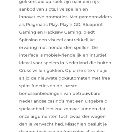
gokkers die op zoek zijn naar een rijk
aanbod van slots, live spellen en
innovatieve promoties. Met gameproviders
als Pragmatic Play, Play’n GO, Blueprint
Gaming en Hacksaw Gaming, biedt
Spinsino een visueel aantrekkelijke
ervaring met honderden spellen. De
interface is mobielvriendelijk en intuïtief,
ideaal voor spelers in Nederland die buiten
Cruks willen gokken. Op onze site vind je
altijd de nieuwste gokautomaten met free
spins functies en de laatste
bonusaanbiedingen van betrouwbare
Nederlandse casino’s met een uitgebreid
spelaanbod. Het zou zomaar kunnen dat
onze argumenten toch zwaarder wegen
dan je verwacht had. Misschien besluit je
daarom toch van de free spins af te zien.