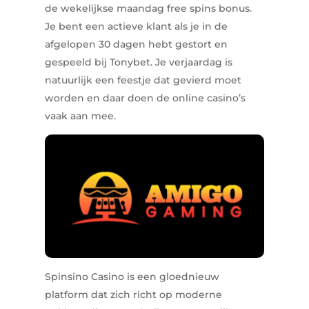
de wekelijkse maandag free spins bonus.
Je bent een actieve klant als je in de
afgelopen 30 dagen hebt gestort en
gespeeld bij Tonybet. Je verjaardag is
natuurlijk een feestje dat gevierd moet
worden en daar doen de online casino’s
vaak aan mee.
Spinsino Casino is een gloednieuw
platform dat zich richt op moderne