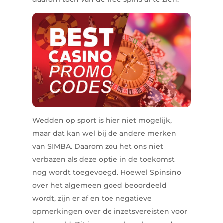
Wedden op sport is hier niet mogelijk,
maar dat kan wel bij de andere merken
van SIMBA. Daarom zou het ons niet
verbazen als deze optie in de toekomst
nog wordt toegevoegd. Hoewel Spinsino
over het algemeen goed beoordeeld
wordt, zijn er af en toe negatieve
opmerkingen over de inzetsvereisten voor