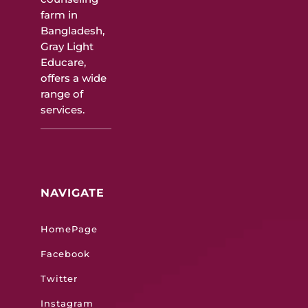
farm in
Bangladesh,
Gray Light
Educare,
offers a wide
range of
services.
NAVIGATE
HomePage
Facebook
Twitter
Instagram