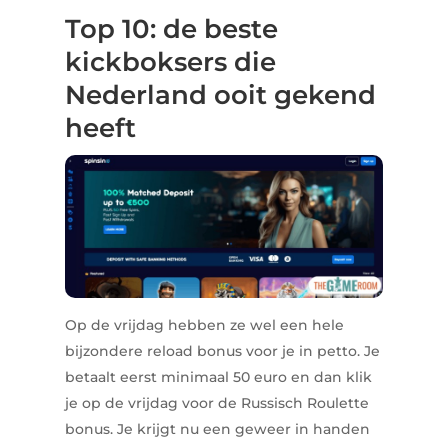
Top 10: de beste
kickboksers die
Nederland ooit gekend
heeft
Op de vrijdag hebben ze wel een hele
bijzondere reload bonus voor je in petto. Je
betaalt eerst minimaal 50 euro en dan klik
je op de vrijdag voor de Russisch Roulette
bonus. Je krijgt nu een geweer in handen