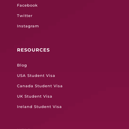
Facebook
Twitter
Instagram
RESOURCES
Blog
USA Student Visa
Canada Student Visa
UK Student Visa
Ireland Student Visa