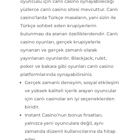
oyuncusu için canlı casino oynayabileceği
yüzlerce canlı casino sitesi mevcuttur. Canlı
casino‘larda Türkçe masaların, yani sizin ile
Türkçe sohbet eden krupiyerlerin
bulunması da aranan özelliklerdendir. Canlı
casino oyunları, gerçek krupiyelerle
oynanan ve gerçek zamanlı olarak
yayınlanan oyunlardır. Blackjack, rulet,
poker ve bakara gibi oyunları canlı casino
platformlarında oynayabilirsiniz.
Gerçek zamanlı deneyim, sosyal etkileşim
ve yüksek kaliteli içerik arayan oyuncular
için canlı casinolar en iyi seçeneklerden
biridir.
Instant Casino’nun bonus fırsatları,
yalnızca yeni oyunculara değil, aynı
zamanda düzenli kullanıcılarına da hitap
eder.