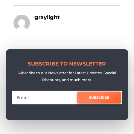
graylight
SUBSCRIBE TO NEWSLETTER
Subscribe to our Newsletter for Latest Updates, Special
Discounts, and much more.
SUBSCRIBE