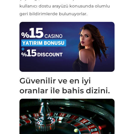
kullanıcı dostu arayüzü konusunda olumlu
geri bildirimlerde bulunuyorlar.
Güvenilir ve en iyi
oranlar ile bahis dizini.