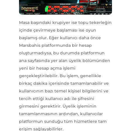
Masa başındaki krupiyer ise topu tekerleğin
içinde çevirmeye başlaması ise oyun
başlamış olur. Eğer kullanıcı daha önce
Marsbahis platformunda bir hesap
oluşturmadıysa, bu durumda platformun
ana sayfasında yer alan üyelik bölümünden
yeni bir hesap açma işlemi
gerçekleştirilebilir. Bu işlem, genellikle
birkaç dakika içerisinde tamamlanabilir ve
kullanıcının bazı temel kişisel bilgilerini ve
tercih ettiği kullanıcı adı ile şifresini
girmesini gerektirir. Üyelik işleminin
tamamlanmasının ardından, kullanıcılar
platformun sunduğu tüm hizmetlere tam
erişim sağlayabilirler.