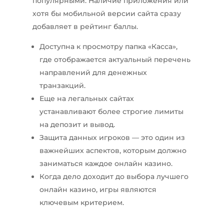
популярными. Наличие приложения или
хотя бы мобильной версии сайта сразу
добавляет в рейтинг баллы.
Доступна к просмотру папка «Касса»,
где отображается актуальный перечень
направлений для денежных
транзакций.
Еще на легальных сайтах
устанавливают более строгие лимиты
на депозит и вывод.
Защита данных игроков — это один из
важнейших аспектов, которым должно
заниматься каждое онлайн казино.
Когда дело доходит до выбора лучшего
онлайн казино, игры являются
ключевым критерием.