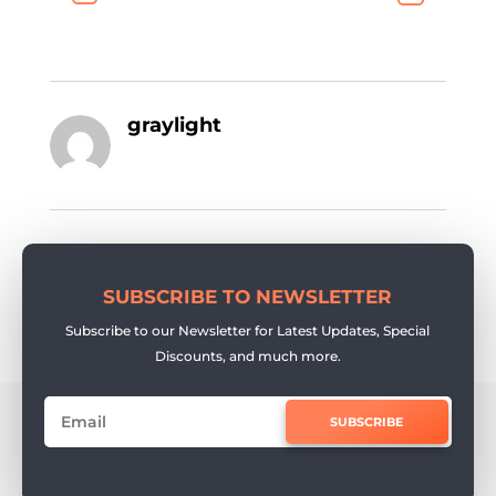
graylight
SUBSCRIBE TO NEWSLETTER
Subscribe to our Newsletter for Latest Updates, Special
Discounts, and much more.
SUBSCRIBE