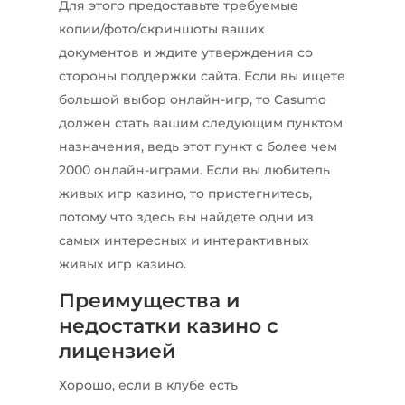
Для этого предоставьте требуемые
копии/фото/скриншоты ваших
документов и ждите утверждения со
стороны поддержки сайта. Если вы ищете
большой выбор онлайн-игр, то Casumo
должен стать вашим следующим пунктом
назначения, ведь этот пункт с более чем
2000 онлайн-играми. Если вы любитель
живых игр казино, то пристегнитесь,
потому что здесь вы найдете одни из
самых интересных и интерактивных
живых игр казино.
Преимущества и
недостатки казино с
лицензией
Хорошо, если в клубе есть