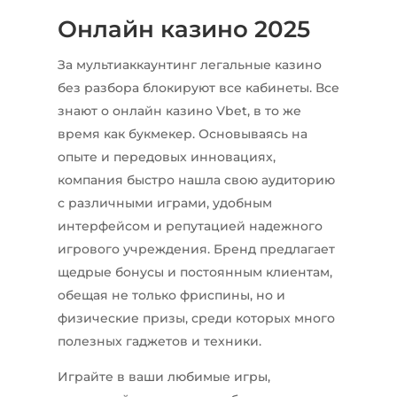
Онлайн казино 2025
За мультиаккаунтинг легальные казино
без разбора блокируют все кабинеты. Все
знают о онлайн казино Vbet, в то же
время как букмекер. Основываясь на
опыте и передовых инновациях,
компания быстро нашла свою аудиторию
с различными играми, удобным
интерфейсом и репутацией надежного
игрового учреждения. Бренд предлагает
щедрые бонусы и постоянным клиентам,
обещая не только фриспины, но и
физические призы, среди которых много
полезных гаджетов и техники.
Играйте в ваши любимые игры,