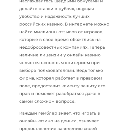
наслаждайтесь щедрыми бонусами и
делайте ставки в рублях, ощущая
удобство и надежность лучших
российских казино. В интернете можно
найти миллионы отзывов от игроков,
которые в свое время обожглись на
недобросовестных компаниях. Теперь
наличие лицензии у онлайн казино
является основным критерием при
выборе пользователями. Ведь только
фирма, которая работает в правовом
поле, предоставит клиенту защиту его
прав и поможет разобраться даже в
самом сложном вопросе.
Каждый гемблер знает, что играть в
онлайн-казино на деньги, означает
предоставление заведению своей