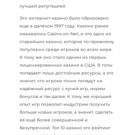
лучшей репутацией.
Это интернет-казино было образовано
еще в далёком 1997 году. Казино ранее
называлось Casino-on-Net, и это одно из
старейших казино, которое по-прежнему
популярно среди игроков во всем мире.
К тому же оно стало одним из первых,
лицензированных казино в США. В топы
попадают лишь достойные ресурсы, а это
значит, что игроки точно попадут на
надёжный ресурс с кучей игр, морем
бонусов и так далее. К тому же хороший
опыт игр позволит индустрии получить
больше новых игроков, а значит, сделать
её ещё более совершенной и
безупречной. Топ 10 казино это рейтинг