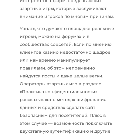
интернет-платформ, предлагающих
азартные игры, которые заслуживают
внимание игроков по многим причинам.
Узнать, что думают о площадке реальные
игроки, можно на форумах и в
сообществах соцсетей. Если по мнению
клиентов казино недостаточно щедрое
или намеренно манипулирует
правилами, об этом непременно
найдутся посты и даже целые ветки.
Операторы азартных игр в разделе
«Политика конфиденциальности»
рассказывают о методах шифрования
данных и средствах сделать сайт
безопасным для посетителей. Плюс в
этом случае — возможность подключать
двухэтапную аутентификацию и другие