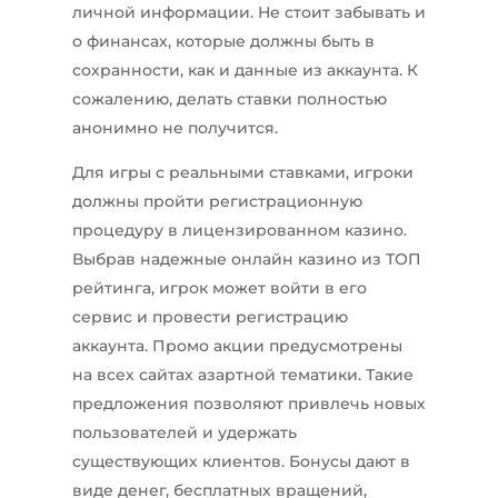
личной информации. Не стоит забывать и
о финансах, которые должны быть в
сохранности, как и данные из аккаунта. К
сожалению, делать ставки полностью
анонимно не получится.
Для игры с реальными ставками, игроки
должны пройти регистрационную
процедуру в лицензированном казино.
Выбрав надежные онлайн казино из ТОП
рейтинга, игрок может войти в его
сервис и провести регистрацию
аккаунта. Промо акции предусмотрены
на всех сайтах азартной тематики. Такие
предложения позволяют привлечь новых
пользователей и удержать
существующих клиентов. Бонусы дают в
виде денег, бесплатных вращений,