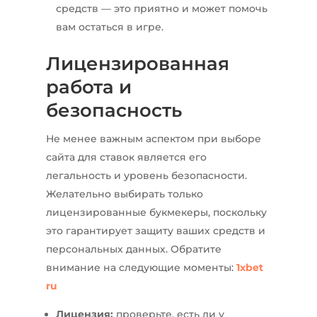
средств — это приятно и может помочь
вам остаться в игре.
Лицензированная
работа и
безопасность
Не менее важным аспектом при выборе
сайта для ставок является его
легальность и уровень безопасности.
Желательно выбирать только
лицензированные букмекеры, поскольку
это гарантирует защиту ваших средств и
персональных данных. Обратите
внимание на следующие моменты:
1xbet
ru
Лицензия:
проверьте, есть ли у