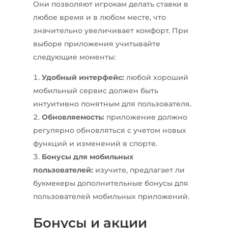
Они позволяют игрокам делать ставки в
любое время и в любом месте, что
значительно увеличивает комфорт. При
выборе приложения учитывайте
следующие моменты:
Удобный интерфейс:
любой хороший
мобильный сервис должен быть
интуитивно понятным для пользователя.
Обновляемость:
приложение должно
регулярно обновляться с учетом новых
функций и изменений в спорте.
Бонусы для мобильных
пользователей:
изучите, предлагает ли
букмекеры дополнительные бонусы для
пользователей мобильных приложений.
Бонусы и акции