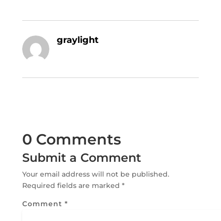
graylight
0 Comments
Submit a Comment
Your email address will not be published.
Required fields are marked
*
Comment
*