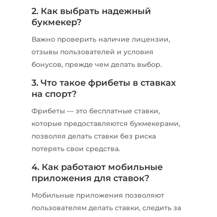
2. Как выбрать надежный
букмекер?
Важно проверить наличие лицензии,
отзывы пользователей и условия
бонусов, прежде чем делать выбор.
3. Что такое фрибеты в ставках
на спорт?
Фрибеты — это бесплатные ставки,
которые предоставляются букмекерами,
позволяя делать ставки без риска
потерять свои средства.
4. Как работают мобильные
приложения для ставок?
Мобильные приложения позволяют
пользователям делать ставки, следить за