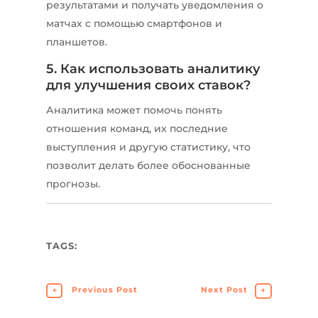
результатами и получать уведомления о
матчах с помощью смартфонов и
планшетов.
5. Как использовать аналитику
для улучшения своих ставок?
Аналитика может помочь понять
отношения команд, их последние
выступления и другую статистику, что
позволит делать более обоснованные
прогнозы.
TAGS:
←
Previous Post
Next Post
→