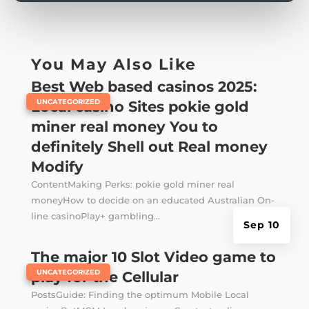
You May Also Like
Best Web based casinos 2025:
|
UNCATEGORIZED
Local casino Sites pokie gold
miner real money You to
definitely Shell out Real money
Modify
ContentMaking Perks: pokie gold miner real
moneyHow to decide on an educated Australian On-
line casinoPlay+ gambling...
Sep 10
The major 10 Slot Video game to
|
UNCATEGORIZED
play for the Cellular
PostsGuide: Finding the optimum Mobile Local