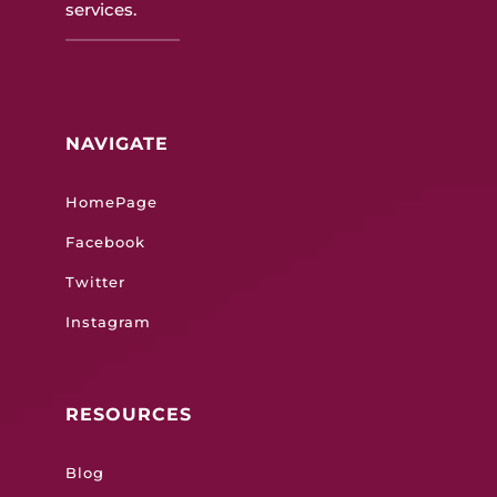
services.
NAVIGATE
HomePage
Facebook
Twitter
Instagram
RESOURCES
Blog