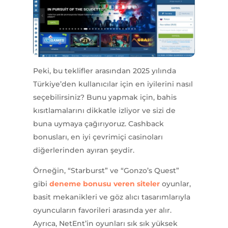
Peki, bu teklifler arasından 2025 yılında
Türkiye’den kullanıcılar için en iyilerini nasıl
seçebilirsiniz? Bunu yapmak için, bahis
kısıtlamalarını dikkatle izliyor ve sizi de
buna uymaya çağırıyoruz. Cashback
bonusları, en iyi çevrimiçi casinoları
diğerlerinden ayıran şeydir.
Örneğin, “Starburst” ve “Gonzo’s Quest”
gibi
deneme bonusu veren siteler
oyunlar,
basit mekanikleri ve göz alıcı tasarımlarıyla
oyuncuların favorileri arasında yer alır.
Ayrıca, NetEnt’in oyunları sık sık yüksek