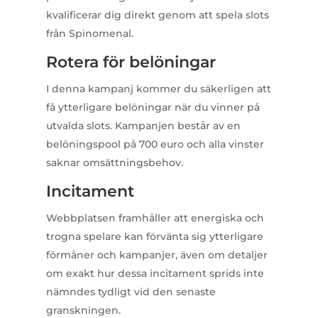
kvalificerar dig direkt genom att spela slots
från Spinomenal.
Rotera för belöningar
I denna kampanj kommer du säkerligen att
få ytterligare belöningar när du vinner på
utvalda slots. Kampanjen består av en
belöningspool på 700 euro och alla vinster
saknar omsättningsbehov.
Incitament
Webbplatsen framhåller att energiska och
trogna spelare kan förvänta sig ytterligare
förmåner och kampanjer, även om detaljer
om exakt hur dessa incitament sprids inte
nämndes tydligt vid den senaste
granskningen.