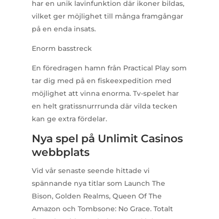
har en unik lavinfunktion där ikoner bildas,
vilket ger möjlighet till många framgångar
på en enda insats.
Enorm basstreck
En föredragen hamn från Practical Play som
tar dig med på en fiskeexpedition med
möjlighet att vinna enorma. Tv-spelet har
en helt gratissnurrrunda där vilda tecken
kan ge extra fördelar.
Nya spel på Unlimit Casinos
webbplats
Vid vår senaste seende hittade vi
spännande nya titlar som Launch The
Bison, Golden Realms, Queen Of The
Amazon och Tombsone: No Grace. Totalt