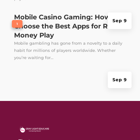
Mobile Casino Gaming: How to
Sep 9
|
1
Choose the Best Apps for Real
Money Play
Mobile gambling has gone from a novelty to a daily
habit for millions of players worldwide. Whether
you’re waiting for...
Sep 9