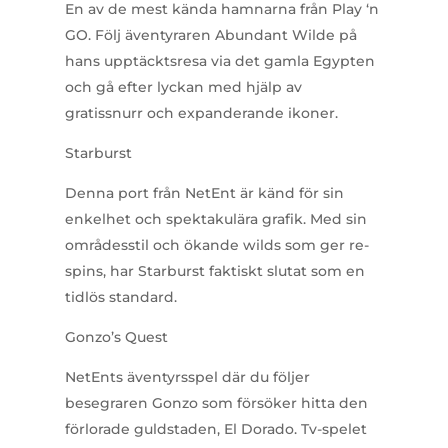
En av de mest kända hamnarna från Play ‘n
GO. Följ äventyraren Abundant Wilde på
hans upptäcktsresa via det gamla Egypten
och gå efter lyckan med hjälp av
gratissnurr och expanderande ikoner.
Starburst
Denna port från NetEnt är känd för sin
enkelhet och spektakulära grafik. Med sin
områdesstil och ökande wilds som ger re-
spins, har Starburst faktiskt slutat som en
tidlös standard.
Gonzo’s Quest
NetEnts äventyrsspel där du följer
besegraren Gonzo som försöker hitta den
förlorade guldstaden, El Dorado. Tv-spelet