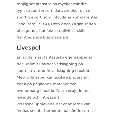
möjlighet att satsa på mycket mindre
typiska sporter som dart, snooker och e-
sport. E-sport, som inkluderar konkurrenter
i spel som CS: GO, Dota 2 och Organization
of Legends, har faktiskt blivit särskilt
framträdande bland spelare.
Livespel
En av de mest fantastiska egenskaperna
hos Unlimit Casinos vadslagning på
sportaktiviteter är vadslagning i realtid.
Med onlinespel kan spelare placera sin
bank på pågående matcher och
evenemang i realtid. Detta erbjuder en
levande och intressant
videospelupplevelse där chanserna kan
ändras snabbt beroende på händelserna i