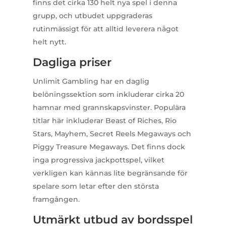
finns det cirka 130 helt nya spel i denna
grupp, och utbudet uppgraderas
rutinmässigt för att alltid leverera något
helt nytt.
Dagliga priser
Unlimit Gambling har en daglig
belöningssektion som inkluderar cirka 20
hamnar med grannskapsvinster. Populära
titlar här inkluderar Beast of Riches, Rio
Stars, Mayhem, Secret Reels Megaways och
Piggy Treasure Megaways. Det finns dock
inga progressiva jackpottspel, vilket
verkligen kan kännas lite begränsande för
spelare som letar efter den största
framgången.
Utmärkt utbud av bordsspel