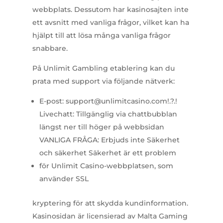
webbplats. Dessutom har kasinosajten inte
ett avsnitt med vanliga frågor, vilket kan ha
hjälpt till att lösa många vanliga frågor
snabbare.
På Unlimit Gambling etablering kan du
prata med support via följande nätverk:
E-post:
support@unlimitcasino.com
!.?.!
Livechatt: Tillgänglig via chattbubblan
längst ner till höger på webbsidan
VANLIGA FRÅGA: Erbjuds inte Säkerhet
och säkerhet Säkerhet är ett problem
för Unlimit Casino-webbplatsen, som
använder SSL
kryptering för att skydda kundinformation.
Kasinosidan är licensierad av Malta Gaming