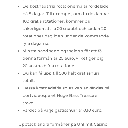
De kostnadsfria rotationerna är fördelade
på 5 dagar. Till exempel, om du deklarerar
100 gratis rotationer, kommer du
säkerligen att få 20 snabbt och sedan 20
rotationer dagligen under de kommande
fyra dagarna.
Minsta handpenningsbelopp för att få
denna förmån är 20 euro, vilket ger dig
20 kostnadsfria rotationer.
Du kan få upp till 500 helt gratissnurr
totalt.
Dessa kostnadsfria snurr kan användas på
portvideospelet Huge Bass Treasure
trove.
Värdet på varje gratissnurr är 0,10 euro.
Upptäck andra förmåner på Unlimit Casino