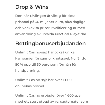
Drop & Wins
Den här tävlingen är viktig för dess
prispool på 30 miljoner euro, plus dagliga
och veckovisa priser. Kvalificering är med
användning av utvalda Practical Play-titlar.
Bettingbonuserbjudanden
Unlimit Casino-sajt har också unika
kampanjer för sannolikhetsspel. Nu får du
50 % upp till 50 euro som förmån för
handpenning.
Unlimit Casino-sajt har över 1 600
onlinekasinospel
Unlimit Casino erbjuder över 1 600 spel,
med ett stort utbud av varuautomater som