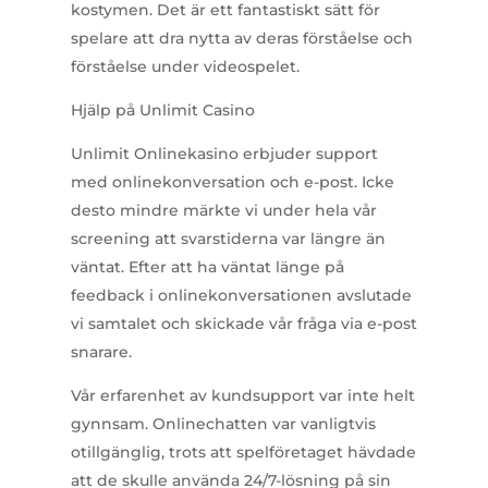
kostymen. Det är ett fantastiskt sätt för
spelare att dra nytta av deras förståelse och
förståelse under videospelet.
Hjälp på Unlimit Casino
Unlimit Onlinekasino erbjuder support
med onlinekonversation och e-post. Icke
desto mindre märkte vi under hela vår
screening att svarstiderna var längre än
väntat. Efter att ha väntat länge på
feedback i onlinekonversationen avslutade
vi samtalet och skickade vår fråga via e-post
snarare.
Vår erfarenhet av kundsupport var inte helt
gynnsam. Onlinechatten var vanligtvis
otillgänglig, trots att spelföretaget hävdade
att de skulle använda 24/7-lösning på sin