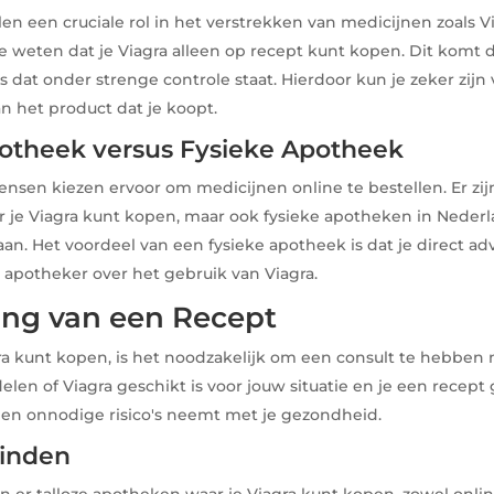
n een cruciale rol in het verstrekken van medicijnen zoals Vi
e weten dat je Viagra alleen op recept kunt kopen. Dit komt 
 dat onder strenge controle staat. Hierdoor kun je zeker zijn 
an het product dat je koopt.
otheek versus Fysieke Apotheek
sen kiezen ervoor om medicijnen online te bestellen. Er zij
 je Viagra kunt kopen, maar ook fysieke apotheken in Nederl
n. Het voordeel van een fysieke apotheek is dat je direct ad
 apotheker over het gebruik van Viagra.
ang van een Recept
ra kunt kopen, is het noodzakelijk om een consult te hebben 
elen of Viagra geschikt is voor jouw situatie en je een recept 
een onnodige risico's neemt met je gezondheid.
Vinden
jn er talloze apotheken waar je Viagra kunt kopen, zowel online