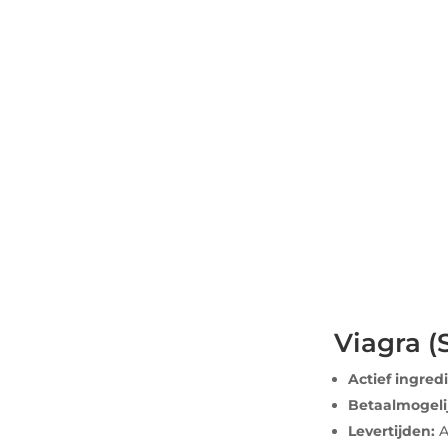
Viagra (S
Actief ingred
Betaalmogel
Levertijden:
A