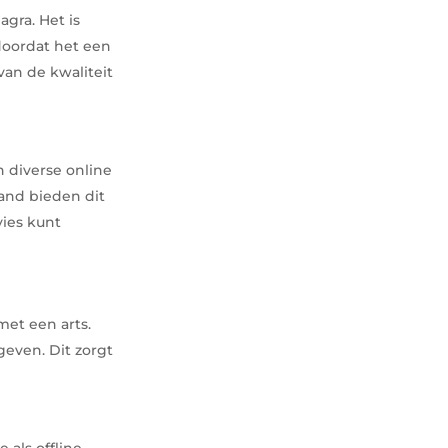
agra. Het is
doordat het een
van de kwaliteit
n diverse online
and bieden dit
vies kunt
met een arts.
geven. Dit zorgt
 als offline.