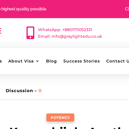
e highest quality possible.
Cl

WhatsApp: +8801711052331
Email:
info@graylightedu.co.uk
s
About Visa
Blog
Success Stories
Contact 
Discussion –
0
POTENCY