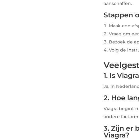
aanschaffen.
Stappen o
Maak een afsp
Vraag om een 
Bezoek de ap
Volg de instr
Veelgest
1. Is Viag
Ja, in Nederlan
2. Hoe la
Viagra begint m
andere factoren
3. Zijn e
Viagra?