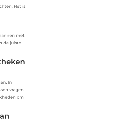
hten. Het is
 mannen met
n de juiste
otheken
en. In
nsen vragen
lijkheden om
van