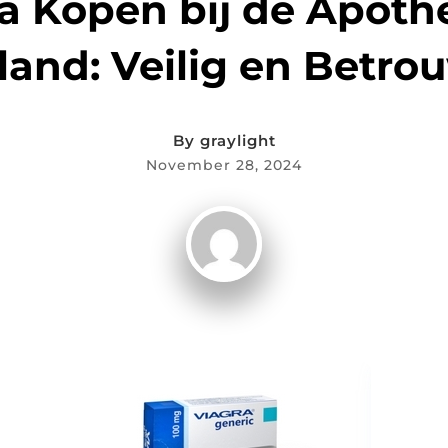
a Kopen bij de Apoth
land: Veilig en Betro
By
graylight
November 28, 2024