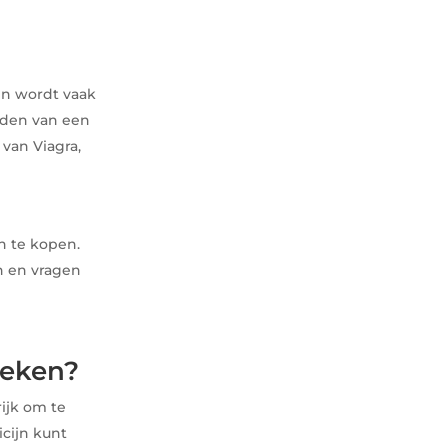
en wordt vaak
uden van een
 van Viagra,
 te kopen.
n en vragen
heken?
rijk om te
icijn kunt