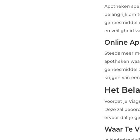
Apotheken spele
belangrijk om t
geneesmiddel is
en veiligheid v
Online Ap
Steeds meer men
apotheken waar
geneesmiddel aa
krijgen van een
Het Bel
Voordat je Viag
Deze zal beoord
ervoor dat je g
Waar Te 
In Nederland zi