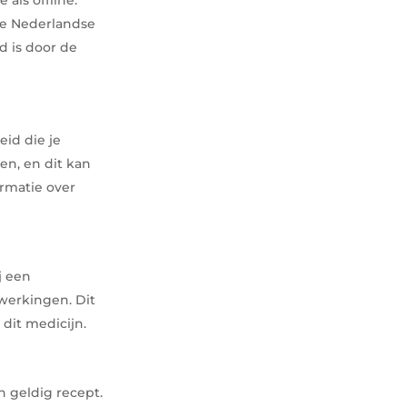
de Nederlandse
 is door de
eid die je
en, en dit kan
ormatie over
j een
jwerkingen. Dit
dit medicijn.
n geldig recept.