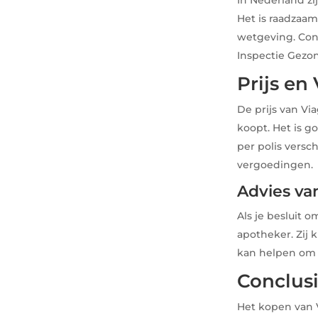
Het is raadzaa
wetgeving. Con
Inspectie Gezo
Prijs en
De prijs van Vi
koopt. Het is g
per polis versc
vergoedingen.
Advies va
Als je besluit 
apotheker. Zij 
kan helpen om 
Conclus
Het kopen van V