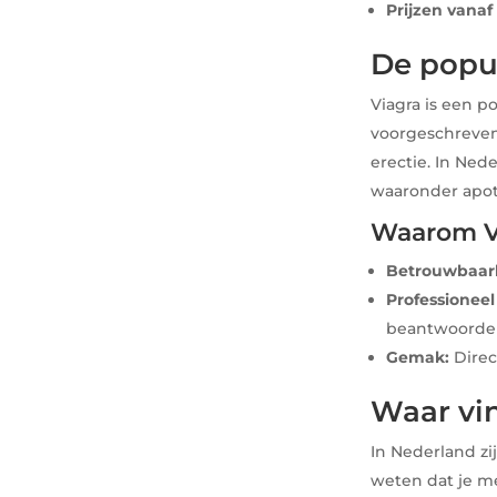
Prijzen vanaf
De popul
Viagra is een p
voorgeschreve
erectie. In Ned
waaronder apo
Waarom Vi
Betrouwbaar
Professioneel
beantwoorde
Gemak:
Direc
Waar vi
In Nederland zi
weten dat je me