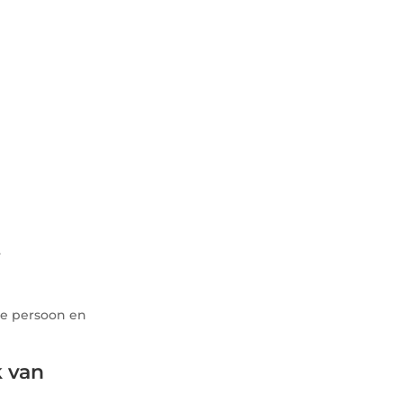
.
de persoon en
k van