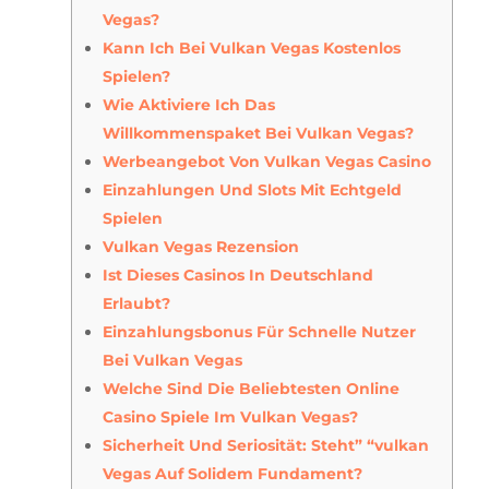
Vegas?
Kann Ich Bei Vulkan Vegas Kostenlos
Spielen?
Wie Aktiviere Ich Das
Willkommenspaket Bei Vulkan Vegas?
Werbeangebot Von Vulkan Vegas Casino
Einzahlungen Und Slots Mit Echtgeld
Spielen
Vulkan Vegas Rezension
Ist Dieses Casinos In Deutschland
Erlaubt?
Einzahlungsbonus Für Schnelle Nutzer
Bei Vulkan Vegas
Welche Sind Die Beliebtesten Online
Casino Spiele Im Vulkan Vegas?
Sicherheit Und Seriosität: Steht” “vulkan
Vegas Auf Solidem Fundament?