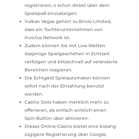
registrieren, o schon direkt über dem
Spielspaß einzusteigen.
Vulkan Vegas gehört zu Brivio Limited,
dass ein Tochterunternehmen von
Invictus Network ist.
Zudem können Sie mit Live-Wetten
dasjenige Spielgeschehen in Echtzeit
verfolgen und blitzschnell auf veränderte
Bereichen reagieren.
Die Echtgeld Spielautomaten können
sofort nach der Einzahlung benutzt
werden.
Casino Slots haben merklich mehr zu
offerieren, als einfach wirklich einen
Spin-Button über aktivieren.
Dieses Online-Casino bietet eine bislang
zügigere Registrierung über Google,