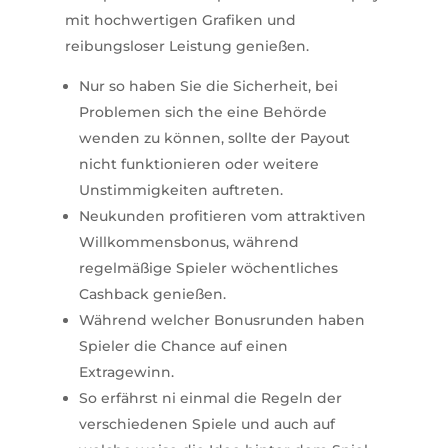
mit hochwertigen Grafiken und
reibungsloser Leistung genießen.
Nur so haben Sie die Sicherheit, bei
Problemen sich the eine Behörde
wenden zu können, sollte der Payout
nicht funktionieren oder weitere
Unstimmigkeiten auftreten.
Neukunden profitieren vom attraktiven
Willkommensbonus, während
regelmäßige Spieler wöchentliches
Cashback genießen.
Während welcher Bonusrunden haben
Spieler die Chance auf einen
Extragewinn.
So erfährst ni einmal die Regeln der
verschiedenen Spiele und auch auf