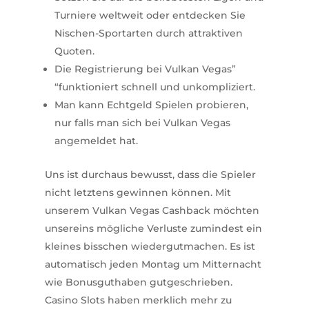
Turniere weltweit oder entdecken Sie
Nischen-Sportarten durch attraktiven
Quoten.
Die Registrierung bei Vulkan Vegas”
“funktioniert schnell und unkompliziert.
Man kann Echtgeld Spielen probieren,
nur falls man sich bei Vulkan Vegas
angemeldet hat.
Uns ist durchaus bewusst, dass die Spieler
nicht letztens gewinnen können. Mit
unserem Vulkan Vegas Cashback möchten
unsereins mögliche Verluste zumindest ein
kleines bisschen wiedergutmachen. Es ist
automatisch jeden Montag um Mitternacht
wie Bonusguthaben gutgeschrieben.
Casino Slots haben merklich mehr zu