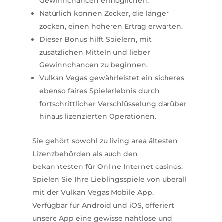
Gewinnchancen ermöglichen.
Natürlich können Zocker, die länger
zocken, einen höheren Ertrag erwarten.
Dieser Bonus hilft Spielern, mit
zusätzlichen Mitteln und lieber
Gewinnchancen zu beginnen.
Vulkan Vegas gewährleistet ein sicheres
ebenso faires Spielerlebnis durch
fortschrittlicher Verschlüsselung darüber
hinaus lizenzierten Operationen.
Sie gehört sowohl zu living area ältesten
Lizenzbehörden als auch den
bekanntesten für Online Internet casinos.
Spielen Sie Ihre Lieblingsspiele von überall
mit der Vulkan Vegas Mobile App.
Verfügbar für Android und iOS, offeriert
unsere App eine gewisse nahtlose und