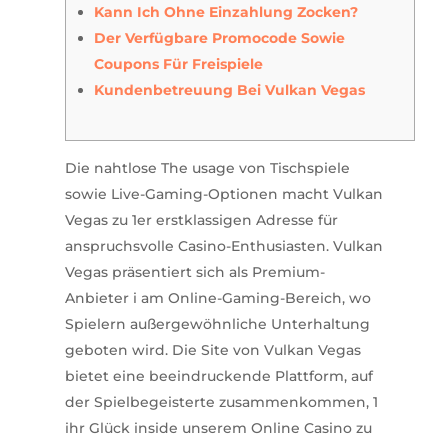
Kann Ich Ohne Einzahlung Zocken?
Der Verfügbare Promocode Sowie
Coupons Für Freispiele
Kundenbetreuung Bei Vulkan Vegas
Die nahtlose The usage von Tischspiele
sowie Live-Gaming-Optionen macht Vulkan
Vegas zu 1er erstklassigen Adresse für
anspruchsvolle Casino-Enthusiasten. Vulkan
Vegas präsentiert sich als Premium-
Anbieter i am Online-Gaming-Bereich, wo
Spielern außergewöhnliche Unterhaltung
geboten wird. Die Site von Vulkan Vegas
bietet eine beeindruckende Plattform, auf
der Spielbegeisterte zusammenkommen, 1
ihr Glück inside unserem Online Casino zu