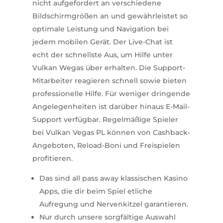
nicht aufgefordert an verschiedene
Bildschirmgrößen an und gewährleistet so
optimale Leistung und Navigation bei
jedem mobilen Gerät. Der Live-Chat ist
echt der schnellste Aus, um Hilfe unter
Vulkan Wegas über erhalten. Die Support-
Mitarbeiter reagieren schnell sowie bieten
professionelle Hilfe. Für weniger dringende
Angelegenheiten ist darüber hinaus E-Mail-
Support verfügbar. Regelmäßige Spieler
bei Vulkan Vegas PL können von Cashback-
Angeboten, Reload-Boni und Freispielen
profitieren.
Das sind all pass away klassischen Kasino
Apps, die dir beim Spiel etliche
Aufregung und Nervenkitzel garantieren.
Nur durch unsere sorgfältige Auswahl