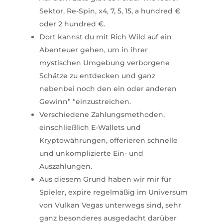
Sektor, Re-Spin, x4, 7, 5, 15, a hundred €
oder 2 hundred €.
Dort kannst du mit Rich Wild auf ein
Abenteuer gehen, um in ihrer
mystischen Umgebung verborgene
Schätze zu entdecken und ganz
nebenbei noch den ein oder anderen
Gewinn” “einzustreichen.
Verschiedene Zahlungsmethoden,
einschließlich E-Wallets und
Kryptowährungen, offerieren schnelle
und unkomplizierte Ein- und
Auszahlungen.
Aus diesem Grund haben wir mir für
Spieler, expire regelmäßig im Universum
von Vulkan Vegas unterwegs sind, sehr
ganz besonderes ausgedacht darüber