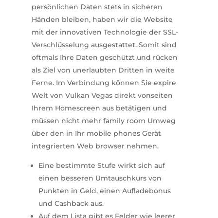
persönlichen Daten stets in sicheren
Händen bleiben, haben wir die Website
mit der innovativen Technologie der SSL-
Verschlüsselung ausgestattet. Somit sind
oftmals Ihre Daten geschützt und rücken
als Ziel von unerlaubten Dritten in weite
Ferne. Im Verbindung können Sie expire
Welt von Vulkan Vegas direkt vonseiten
Ihrem Homescreen aus betätigen und
müssen nicht mehr family room Umweg
über den in Ihr mobile phones Gerät
integrierten Web browser nehmen.
Eine bestimmte Stufe wirkt sich auf
einen besseren Umtauschkurs von
Punkten in Geld, einen Aufladebonus
und Cashback aus.
Auf dem Lista gibt es Felder wie leerer