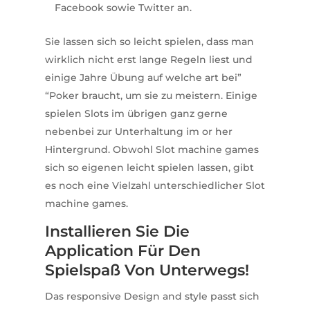
Facebook sowie Twitter an.
Sie lassen sich so leicht spielen, dass man
wirklich nicht erst lange Regeln liest und
einige Jahre Übung auf welche art bei”
“Poker braucht, um sie zu meistern. Einige
spielen Slots im übrigen ganz gerne
nebenbei zur Unterhaltung im or her
Hintergrund. Obwohl Slot machine games
sich so eigenen leicht spielen lassen, gibt
es noch eine Vielzahl unterschiedlicher Slot
machine games.
Installieren Sie Die
Application Für Den
Spielspaß Von Unterwegs!
Das responsive Design and style passt sich