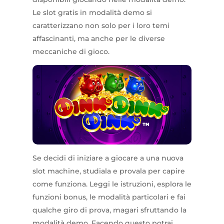
Le slot gratis in modalità demo si
caratterizzano non solo per i loro temi
affascinanti, ma anche per le diverse
meccaniche di gioco.
Se decidi di iniziare a giocare a una nuova
slot machine, studiala e provala per capire
come funziona. Leggi le istruzioni, esplora le
funzioni bonus, le modalità particolari e fai
qualche giro di prova, magari sfruttando la
modalità demo. Facendo questo potrai