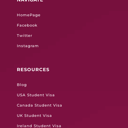
HomePage
Facebook
Twitter
Instagram
RESOURCES
Blog
USA Student Visa
Canada Student Visa
UK Student Visa
Ireland Student Visa