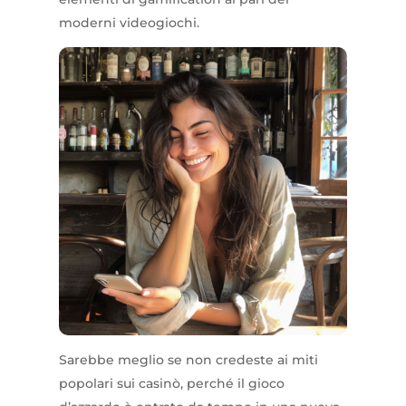
moderni videogiochi.
Sarebbe meglio se non credeste ai miti
popolari sui casinò, perché il gioco