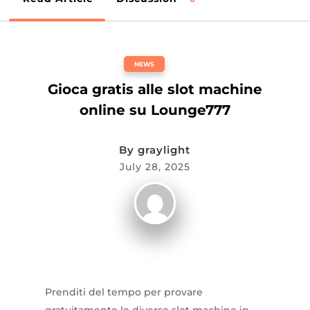
NEWS
Gioca gratis alle slot machine
online su Lounge777
By
graylight
July 28, 2025
Prenditi del tempo per provare