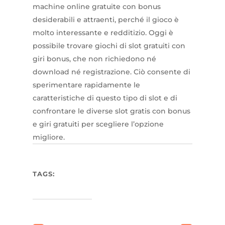
machine online gratuite con bonus
desiderabili e attraenti, perché il gioco è
molto interessante e redditizio. Oggi è
possibile trovare giochi di slot gratuiti con
giri bonus, che non richiedono né
download né registrazione. Ciò consente di
sperimentare rapidamente le
caratteristiche di questo tipo di slot e di
confrontare le diverse slot gratis con bonus
e giri gratuiti per scegliere l’opzione
migliore.
TAGS: