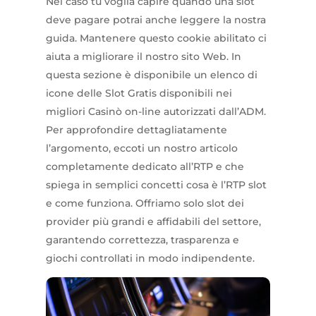
Nel caso tu voglia capire quando una slot
deve pagare potrai anche leggere la nostra
guida. Mantenere questo cookie abilitato ci
aiuta a migliorare il nostro sito Web. In
questa sezione è disponibile un elenco di
icone delle Slot Gratis disponibili nei
migliori Casinò on-line autorizzati dall’ADM.
Per approfondire dettagliatamente
l’argomento, eccoti un nostro articolo
completamente dedicato all’RTP e che
spiega in semplici concetti cosa è l’RTP slot
e come funziona. Offriamo solo slot dei
provider più grandi e affidabili del settore,
garantendo correttezza, trasparenza e
giochi controllati in modo indipendente.