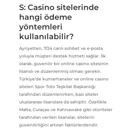
S: Casino sitelerinde
hangi ödeme
yöntemleri
kullanılabilir?
Ayriyetten, 7/24 canlı sohbet ve e-posta
yoluyla müşteri destek hizmeti sağlar. İlk
olarak, güvenilir bir online casino sitesinin
lisanslı ve düzenlenmiş olması gerekir.
Türkiye’de kumarhaneler ve online casino
siteleri Spor Toto Teşkilat Başkanlığı
tarafından düzenlenirken, bazı siteler
uluslararası lisanslara da sahiptir. Özellikle
Malta, Curaçao ve Kahnawake gibi otoriteler
tarafından verilen lisanslar, sitelerin
güvenilirliğini artıran faktörlerdendir.