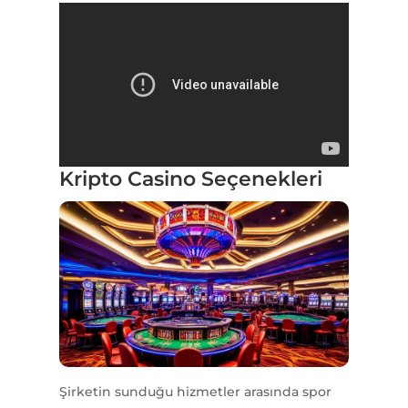
Kripto Casino Seçenekleri
Şirketin sunduğu hizmetler arasında spor