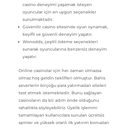
casino deneyimi yaşamak isteyen
oyuncular için en uygun seçenekler
sunulmaktadır.
Güvenilir casino sitesinde oyun oynamak,
keyifli ve güvenli deneyim yaşatır.
Wonodds, çeşitli ödeme seçenekleri
sunarak oyuncularına benzersiz deneyim
yaşatır.
Online casinolar için her zaman olmazsa
olmaz hoş geldin teklifleri olmuştur. Bahis
severlerin birçoğu para yatırmadan siteleri
test etmek istemektedir. Bunu sağlayan
casinoların da bir adım önde olduğunu
rahatlıkla söyleyebiliriz. Üyelik işlemini
tamamlayan kullanıcılara sunulan ücretsiz
spinler ve yüksek oranlı ilk yatırım bonusları