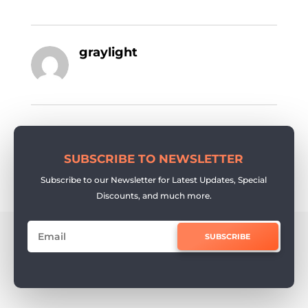
graylight
SUBSCRIBE TO NEWSLETTER
Subscribe to our Newsletter for Latest Updates, Special
Discounts, and much more.
SUBSCRIBE