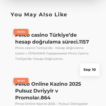
You May Also Like
|
NEWS
Pinco casino Türkiye’de
hesap doğrulama süreci.1157
Pinco casino Türkiye’de - hesap doğrulama
süreci ▶️ OYNAMAK Содержимое Pinco Casino
Türkiye’de: Hesap Doğrulama...
Sep 10
|
NEWS
Pinco Online Kazino 2025
Pulsuz Dvriyylr v
Promolar.864
Pinco Online Kazino 2025 – Pulsuz Dövriyyələr