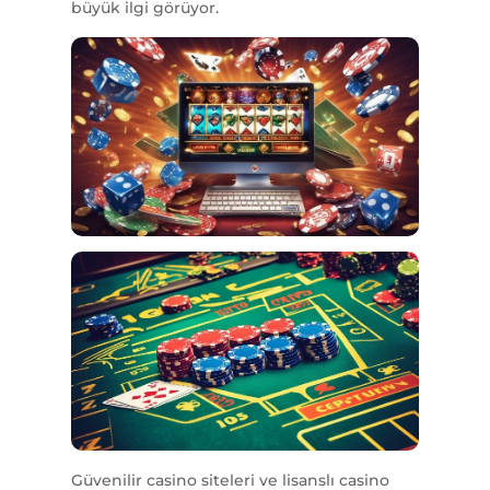
büyük ilgi görüyor.
Güvenilir casino siteleri ve lisanslı casino