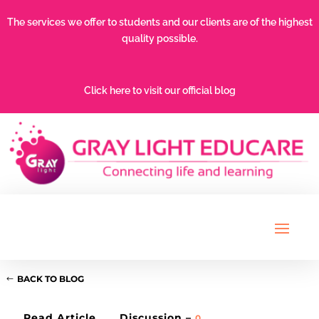
The services we offer to students and our clients are of the highest
quality possible.
Click here to visit our official blog
BACK TO BLOG
Read Article
Discussion –
0