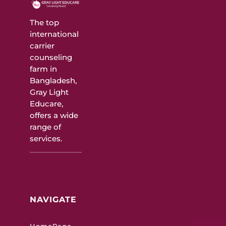
The top
international
carrier
counseling
farm in
Bangladesh,
Gray Light
Educare,
offers a wide
range of
services.
NAVIGATE