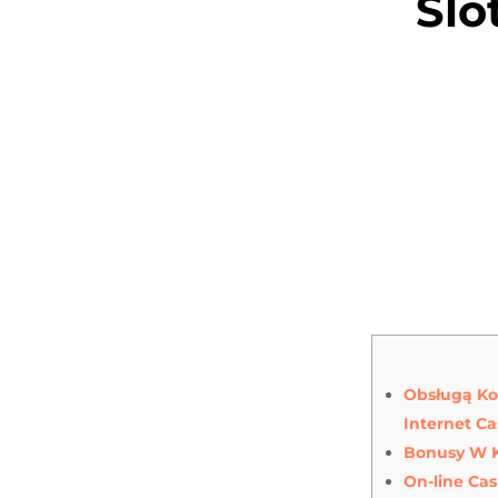
Slo
Obsługą Ko
Internet Ca
Bonusy W K
On-line Cas