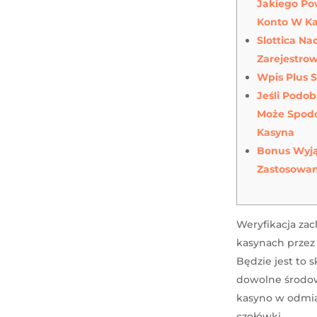
Jakiego Po
Konto W Ka
Slottica N
Zarejestro
Wpis Plus S
Jeśli Podob
Może Spodo
Kasyna
Bonus Wyją
Zastosowan
Weryfikacja za
kasynach przez
Będzie jest to
dowolne środow
kasyno w odmia
czołówki.