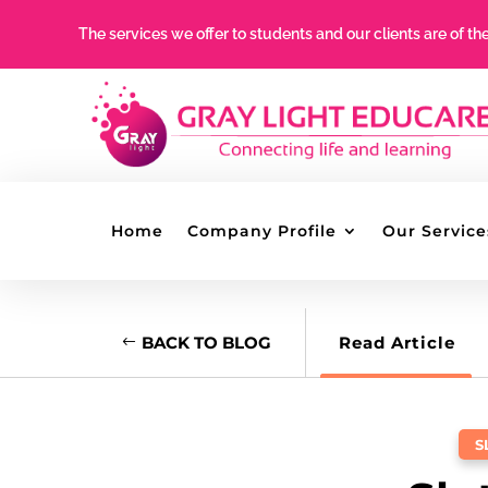
The services we offer to students and our clients are of th
Home
Company Profile
Our Service
BACK TO BLOG
Read Article
S