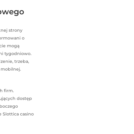
towego
nej strony
formowani o
ncie mogą
dni tygodniowo.
enie, trzeba,
 mobilnej.
h firm.
ujących dostęp
oboczego
e Slottica casino