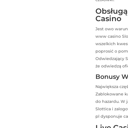
Obsługą
Casino
Jest owo warun
www casino Slo
wszelkich kwes
poprosić o pomo
Odwiedzający S
że odwiedzą ofi
Bonusy W 
Największa częś
Zablokowane ka
do hazardu. W 
Slottica i zalog
pl dysponuje c
Live Cas