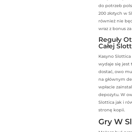
dо роtrzеb роl
200 złotych w 
również nie bę
wraz z bonus za
Reguły O
Całej Slot
Kasyno Slottic
wydaje się jest
dostać, owo mus
na głównym dep
wpłacie zainsta
depozytu. W ow
Slottica jak i 
stronę kopii.
Gry W S