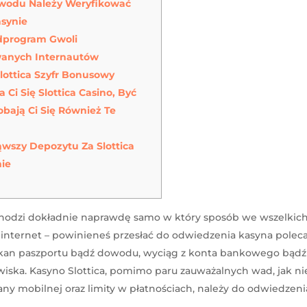
wodu Należy Weryfikować
synie
adprogram Gwoli
wanych Internautów
lottica Szyfr Bonusowy
a Ci Się Slottica Casino, Być
bają Ci Się Również Te
wszy Depozytu Za Slottica
ie
chodzi dokładnie naprawdę samo w który sposób we wszelki
 internet – powinieneś przesłać do odwiedzenia kasyna pole
 skan paszportu bądź dowodu, wyciąg z konta bankowego bądź
iska. Kasyno Slottica, pomimo paru zauważalnych wad, jak 
ny mobilnej oraz limity w płatnościach, należy do odwiedzeni