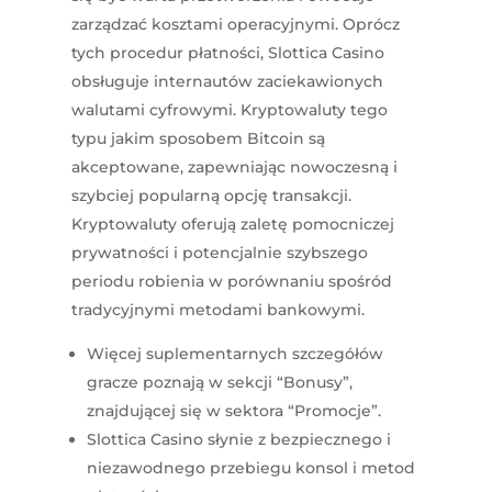
zarządzać kosztami operacyjnymi. Oprócz
tych procedur płatności, Slottica Casino
obsługuje internautów zaciekawionych
walutami cyfrowymi. Kryptowaluty tego
typu jakim sposobem Bitcoin są
akceptowane, zapewniając nowoczesną i
szybciej popularną opcję transakcji.
Kryptowaluty oferują zaletę pomocniczej
prywatności i potencjalnie szybszego
periodu robienia w porównaniu spośród
tradycyjnymi metodami bankowymi.
Więcej suplementarnych szczegółów
gracze poznają w sekcji “Bonusy”,
znajdującej się w sektora “Promocje”.
Slottica Casino słynie z bezpiecznego i
niezawodnego przebiegu konsol i metod