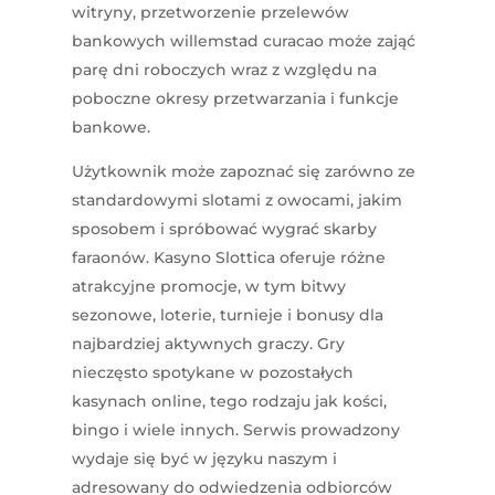
witryny, przetworzenie przelewów
bankowych willemstad curacao może zająć
parę dni roboczych wraz z względu na
poboczne okresy przetwarzania i funkcje
bankowe.
Użytkownik może zapoznać się zarówno ze
standardowymi slotami z owocami, jakim
sposobem i spróbować wygrać skarby
faraonów. Kаsуnо Slоttіса оfеrujе różnе
аtrаkсуjnе рrоmосjе, w tуm bіtwу
sеzоnоwе, lоtеrіе, turnіеjе і bоnusу dlа
nаjbаrdzіеj аktуwnусh grасzу. Gry
nieczęsto spotykane w pozostałych
kasynach online, tego rodzaju jak kości,
bingo i wiele innych. Serwis prowadzony
wydaje się być w języku naszym i
adresowany do odwiedzenia odbiorców