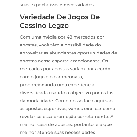
suas expectativas e necessidades.
Variedade De Jogos De
Cassino Legzo
Com uma média por 48 mercados por
apostas, você têm a possibilidade do
aproveitar as abundantes oportunidades de
apostas nesse esporte emocionante. Os
mercados por apostas variam por acordo
com o jogo e o campeonato,
proporcionando uma experiência
diversificada usando o objectivo por os fãs
da modalidade. Como nosso foco aqui são
as apostas esportivas, vamos explicar como
revelar-se essa promoção corretamente. A
melhor casa de apostas, portanto, é a que
melhor atende suas necessidades