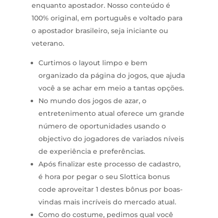
enquanto apostador. Nosso conteúdo é
100% original, em português e voltado para
o apostador brasileiro, seja iniciante ou
veterano.
Curtimos o layout limpo e bem
organizado da página do jogos, que ajuda
você a se achar em meio a tantas opções.
No mundo dos jogos de azar, o
entretenimento atual oferece um grande
número de oportunidades usando o
objectivo do jogadores de variados níveis
de experiência e preferências.
Após finalizar este processo de cadastro,
é hora por pegar o seu Slottica bonus
code aproveitar 1 destes bônus por boas-
vindas mais incríveis do mercado atual.
Como do costume, pedimos qual você