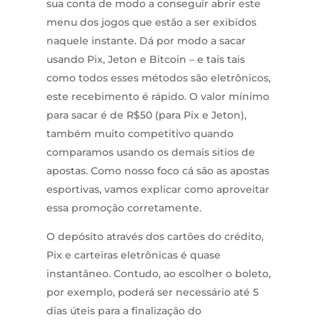
sua conta de modo a conseguir abrir este
menu dos jogos que estão a ser exibidos
naquele instante. Dá por modo a sacar
usando Pix, Jeton e Bitcoin – e tais tais
como todos esses métodos são eletrônicos,
este recebimento é rápido. O valor mínimo
para sacar é de R$50 (para Pix e Jeton),
também muito competitivo quando
comparamos usando os demais sitios de
apostas. Como nosso foco cá são as apostas
esportivas, vamos explicar como aproveitar
essa promoção corretamente.
O depósito através dos cartões do crédito,
Pix e carteiras eletrônicas é quase
instantâneo. Contudo, ao escolher o boleto,
por exemplo, poderá ser necessário até 5
dias úteis para a finalização do