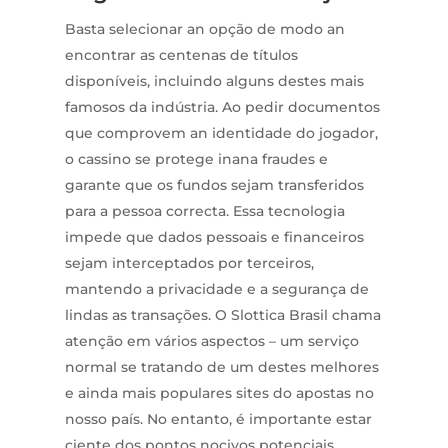
Basta selecionar an opção de modo an
encontrar as centenas de títulos
disponíveis, incluindo alguns destes mais
famosos da indústria. Ao pedir documentos
que comprovem an identidade do jogador,
o cassino se protege inana fraudes e
garante que os fundos sejam transferidos
para a pessoa correcta. Essa tecnologia
impede que dados pessoais e financeiros
sejam interceptados por terceiros,
mantendo a privacidade e a segurança de
lindas as transações. O Slottica Brasil chama
atenção em vários aspectos – um serviço
normal se tratando de um destes melhores
e ainda mais populares sites do apostas no
nosso país. No entanto, é importante estar
ciente dos pontos nocivos potenciais