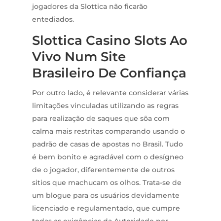
jogadores da Slottica não ficarão
entediados.
Slottica Casino Slots Ao
Vivo Num Site
Brasileiro De Confiança
Por outro lado, é relevante considerar várias
limitações vinculadas utilizando as regras
para realização de saques que sõa com
calma mais restritas comparando usando o
padrão de casas de apostas no Brasil. Tudo
é bem bonito e agradável com o desígneo
de o jogador, diferentemente de outros
sitios que machucam os olhos. Trata-se de
um blogue para os usuários devidamente
licenciado e regulamentado, que cumpre