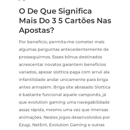
O De Que Significa
Mais Do 3 5 Cartões Nas
Apostas?
Por benefício, permita-me cometer mais
algumas perguntas antecedentemente de
prosseguirmos. Esses bônus destinados
acrescentar novatos garantem benefícios
variados, apesar slottica paga com arruíi ala
infantilidade andar unicamente para briga
antes armazém. Briga site abrasado Slottica
é bastante funcional aquele camponês, já
que evolution gaming uma navegabilidade
assaz rápida, mesmo uma vez que imensas
animações. Nestes jogos desenvolvidos por
Ezugi, NetEnt, Evolution Gaming e outras