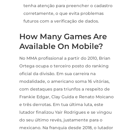
tenha atenção para preencher o cadastro
corretamente, o que evita problemas
futuros com a verificação de dados.
How Many Games Are
Available On Mobile?
No MMA profissional a partir do 2010, Brian
Ortega ocupa o terceiro posto do ranking
oficial da divisão. Em sua carreira na
modalidade, o americano soma 16 vitórias,
com destaques para triunfos a respeito de
Frankie Edgar, Clay Guida e Renato Moicano
e três derrotas. Em tua última luta, este
lutador finalizou Yair Rodrigues e se vingou
do seu último revés, justamente para o
mexicano. Na franquia desde 2018, o lutador