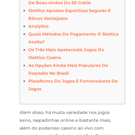
De Boas-vindas Do 50 Grátis
Slottica Apostas Esportivas Seguras E
Bônus Vantajosos
Analytics
Quais Métodos Do Pagamento O Slottica
Aceita?
Os Três Mais Apetecíveis Jogos Do
Slottica Casino
As Opções Ainda Mais Populares De
Depósito No Brasil
Plataforma Do Jogos E Fornecedores De
Jogos
Além disso, há muita variedade nos jogos
keno, raspadinhas online e bastante mais,
além do poderoso cassino ao vivo com