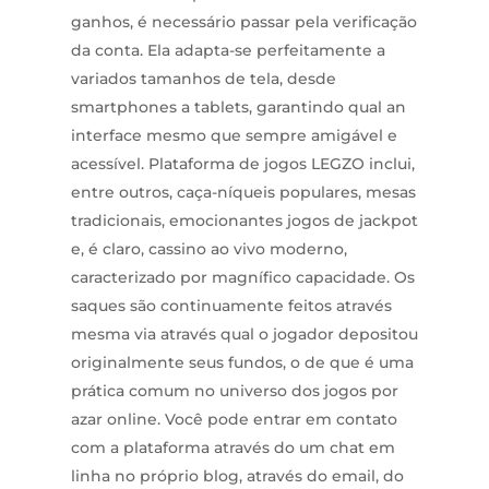
ganhos, é necessário passar pela verificação
da conta. Ela adapta-se perfeitamente a
variados tamanhos de tela, desde
smartphones a tablets, garantindo qual an
interface mesmo que sempre amigável e
acessível. Plataforma de jogos LEGZO inclui,
entre outros, caça-níqueis populares, mesas
tradicionais, emocionantes jogos de jackpot
e, é claro, cassino ao vivo moderno,
caracterizado por magnífico capacidade. Os
saques são continuamente feitos através
mesma via através qual o jogador depositou
originalmente seus fundos, o de que é uma
prática comum no universo dos jogos por
azar online. Você pode entrar em contato
com a plataforma através do um chat em
linha no próprio blog, através do email, do