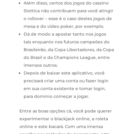
Além disso, certos dos jogos do cassino
Slottica não contribuem para você atingir
o rollover – esse é o caso destes jogos de
mesa e do vídeo poker, por exemplo.
Dá de modo a apostar tanto nos jogos
tais enquanto nos futuros campeões do
Brasileirão, da Copa Libertadores, da Copa
do Brasil e da Champions League, entre
imensos outros.
Depois de baixar este aplicativo, você
precisará criar uma conta ou fazer login
em sua conta existente e tomar login,
para domínio começar a jogar.
Entre as boas opções cá, você pode querer
experimentar o blackjack online, a roleta
online e este bacará. Com uma imensa