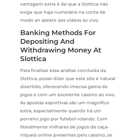
vantagem extra é de que a Slottica não
exige que haja numerário na conta de
modo an assistir aos vídeos ao vivo.
Banking Methods For
Depositing And
Withdrawing Money At
Slottica
Para finalizar essa análise concluída da
Slottica, posso dizer que este site é natural
divertido, oferecendo imensa gama de
jogos e com um excelente cassino ao vivo.
As apostas esportivas são um magnífico
extra, especialmente quando há um
porreiro jogo por futebol rolando. Com
literalmente milhares de jogos de caça-
níqueis online presentes pelo cassino, os