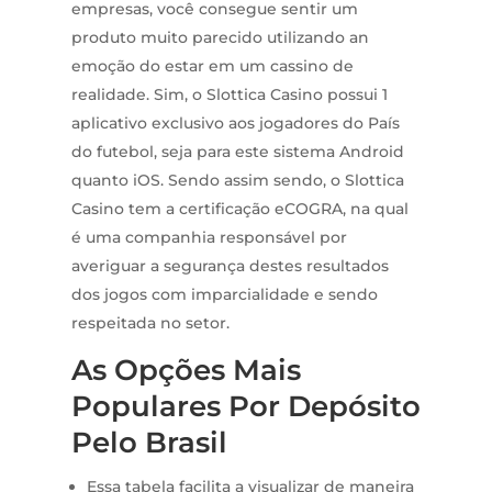
empresas, você consegue sentir um
produto muito parecido utilizando an
emoção do estar em um cassino de
realidade. Sim, o Slottica Casino possui 1
aplicativo exclusivo aos jogadores do País
do futebol, seja para este sistema Android
quanto iOS. Sendo assim sendo, o Slottica
Casino tem a certificação eCOGRA, na qual
é uma companhia responsável por
averiguar a segurança destes resultados
dos jogos com imparcialidade e sendo
respeitada no setor.
As Opções Mais
Populares Por Depósito
Pelo Brasil
Essa tabela facilita a visualizar de maneira