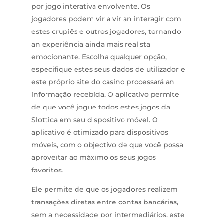
por jogo interativa envolvente. Os
jogadores podem vir a vir an interagir com
estes crupiês e outros jogadores, tornando
an experiência ainda mais realista
emocionante. Escolha qualquer opção,
especifique estes seus dados de utilizador e
este próprio site do casino processará an
informação recebida. O aplicativo permite
de que você jogue todos estes jogos da
Slottica em seu dispositivo móvel. O
aplicativo é otimizado para dispositivos
móveis, com o objectivo de que você possa
aproveitar ao máximo os seus jogos
favoritos.
Ele permite de que os jogadores realizem
transações diretas entre contas bancárias,
sem a necessidade por intermediários, este