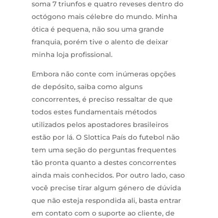
soma 7 triunfos e quatro reveses dentro do
octógono mais célebre do mundo. Minha
ótica é pequena, não sou uma grande
franquia, porém tive o alento de deixar
minha loja profissional.
Embora não conte com inúmeras opções
de depósito, saiba como alguns
concorrentes, é preciso ressaltar de que
todos estes fundamentais métodos
utilizados pelos apostadores brasileiros
estão por lá. O Slottica País do futebol não
tem uma seção do perguntas frequentes
tão pronta quanto a destes concorrentes
ainda mais conhecidos. Por outro lado, caso
você precise tirar algum género de dúvida
que não esteja respondida ali, basta entrar
em contato com o suporte ao cliente, de